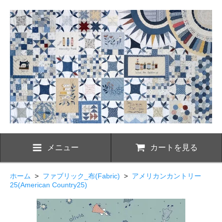
メニュー
カートを見る
ホーム
>
ファブリック_布(Fabric)
>
アメリカンカントリー
25(American Country25)